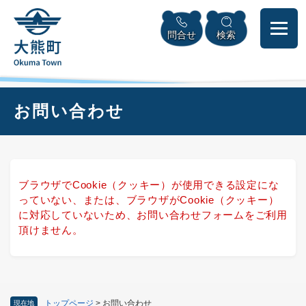
ペ
本
メニューを飛ばして本文へ
ー
文
問合せ
検索
ジ
へ
の
先
頭
で
本
お問い合わせ
す
文
。
ブラウザでCookie（クッキー）が使用できる設定にな
っていない、または、ブラウザがCookie（クッキー）
に対応していないため、お問い合わせフォームをご利用
頂けません。
トップページ
>
お問い合わせ
現在地