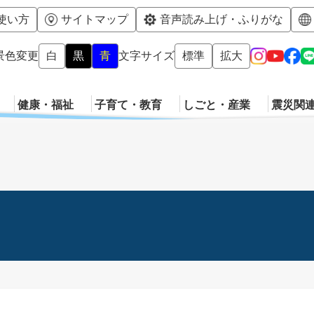
メニューを飛ばして本文へ
使い方
サイトマップ
音声読み上げ・ふりがな
景色変更
白
黒
青
文字サイズ
標準
拡大
健康・福祉
子育て・教育
しごと・産業
震災関