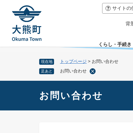
ペ
本
サイトの
ー
文
ジ
へ
背
の
先
頭
くらし・手続き
で
す
。
トップページ
>
お問い合わせ
現在地
お問い合わせ
足あと
本
文
お問い合わせ