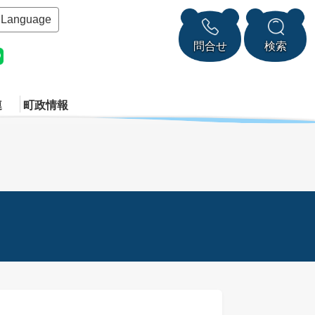
Language
問合せ
検索
連
町政情報