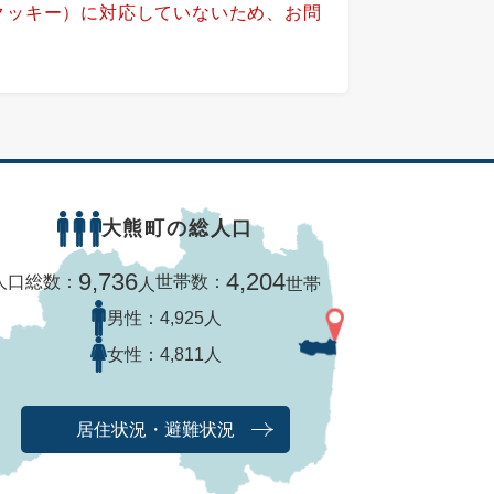
（クッキー）に対応していないため、お問
大熊町の総人口
9,736
4,204
人口総数：
世帯数：
人
世帯
男性：
4,925人
女性：
4,811人
居住状況・避難状況