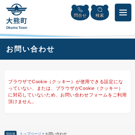
ペ
本
メニューを飛ばして本文へ
ー
文
問合せ
検索
ジ
へ
の
先
頭
で
本
お問い合わせ
す
文
。
ブラウザでCookie（クッキー）が使用できる設定にな
っていない、または、ブラウザがCookie（クッキー）
に対応していないため、お問い合わせフォームをご利用
頂けません。
トップページ
>
お問い合わせ
現在地