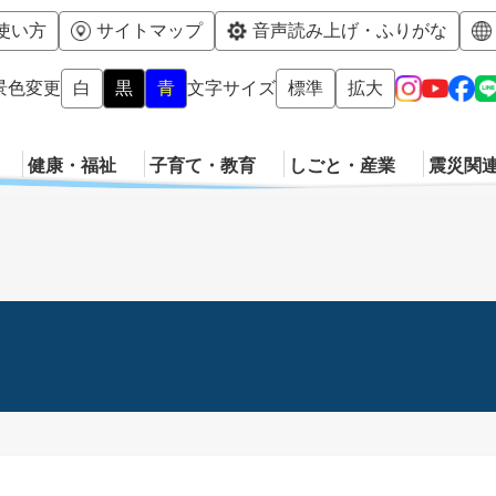
メニューを飛ばして本文へ
使い方
サイトマップ
音声読み上げ・ふりがな
景色変更
白
黒
青
文字サイズ
標準
拡大
健康・福祉
子育て・教育
しごと・産業
震災関