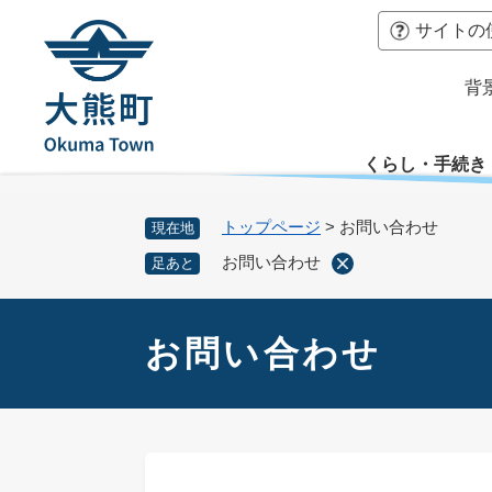
ペ
本
サイトの
ー
文
ジ
へ
背
の
先
頭
くらし・手続き
で
す
。
トップページ
>
お問い合わせ
現在地
お問い合わせ
足あと
本
文
お問い合わせ