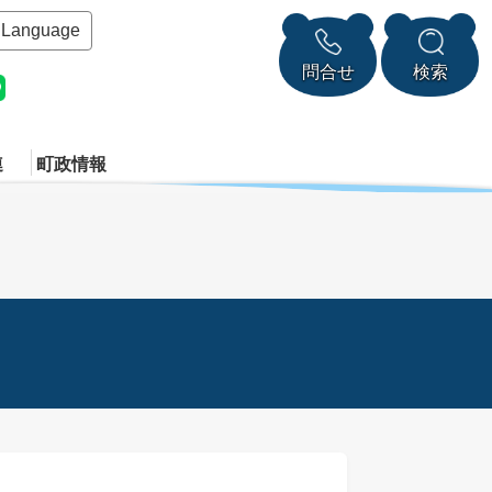
Language
問合せ
検索
連
町政情報