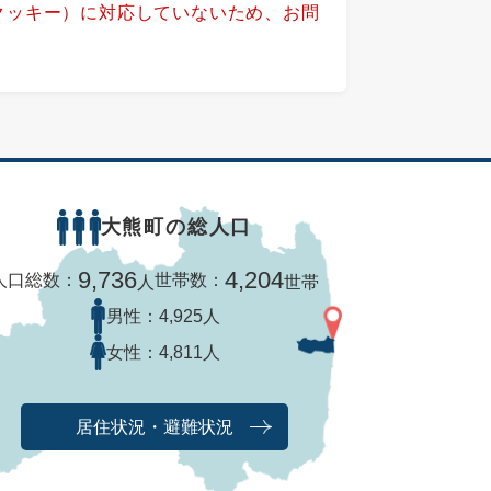
（クッキー）に対応していないため、お問
大熊町の総人口
9,736
4,204
人口総数：
世帯数：
人
世帯
男性：
4,925人
女性：
4,811人
居住状況・避難状況