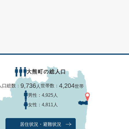
大熊町の総人口
9,736
4,204
人口総数：
世帯数：
人
世帯
男性：
4,925人
女性：
4,811人
居住状況・避難状況