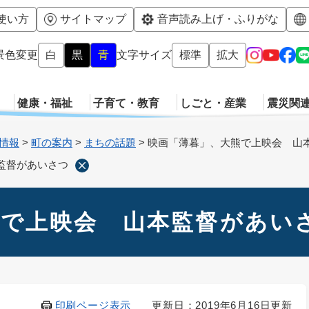
メニューを飛ばして本文へ
使い方
サイトマップ
音声読み上げ・ふりがな
景色変更
白
黒
青
文字サイズ
標準
拡大
健康・福祉
子育て・教育
しごと・産業
震災関
情報
>
町の案内
>
まちの話題
>
映画「薄暮」、大熊で上映会 山
監督があいさつ
熊で上映会 山本監督があい
印刷ページ表示
更新日：2019年6月16日更新