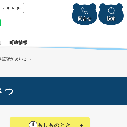
Language
問合せ
検索
連
町政情報
本監督があいさつ
さつ
もしものとき