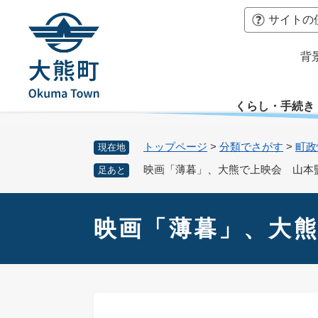
ペ
本
サイトの
ー
文
ジ
へ
背
の
先
頭
くらし・手続き
で
す
。
トップページ
>
分類でさがす
>
町政
現在地
映画「薄暮」、大熊で上映会 山本
足あと
本
文
映画「薄暮」、大