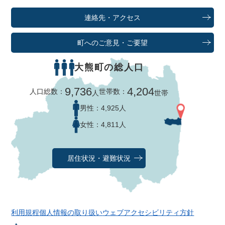
連絡先・アクセス
町へのご意見・ご要望
大熊町の総人口
9,736
4,204
人口総数：
世帯数：
人
世帯
男性：
4,925人
女性：
4,811人
居住状況・避難状況
利用規程
個人情報の取り扱い
ウェブアクセシビリティ方針