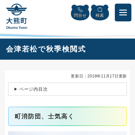
ペ
本
メニューを飛ばして本文へ
ー
文
問合せ
検索
ジ
へ
の
先
頭
で
本
会津若松で秋季検閲式
す
文
。
更新日：2018年11月17日更新
ページ内目次
町消防団、士気高く