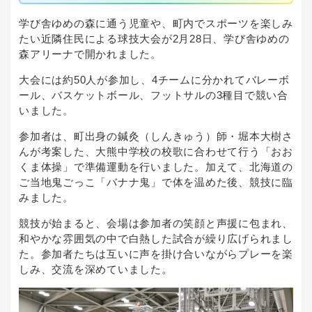
学び舎ゆめの森に通う児童や、町内でスポーツを楽しみ
たい近隣住民による球技大会が2月28日、学び舎ゆめの
森アリーナで開かれました。
大会には約50人が参加し、4チームに分かれてバレーボ
ール、バスケットボール、フットサルの3種目で競い合
いました。
参加者は、町出身の鍼灸（しんきゅう）師・堀本大樹さ
んが考案した、大熊中学校の校歌に合わせて行う「おお
くま体操」で準備運動を行いました。加えて、北海道の
ご当地鬼ごっこ「バナナ鬼」で体を温めた後、競技に臨
みました。
競技が始まると、会場は参加者の笑顔と声援に包まれ、
和やかな雰囲気の中で白熱した試合が繰り広げられまし
た。参加者たちは互いに声を掛け合いながらプレーを楽
しみ、交流を深めていました。