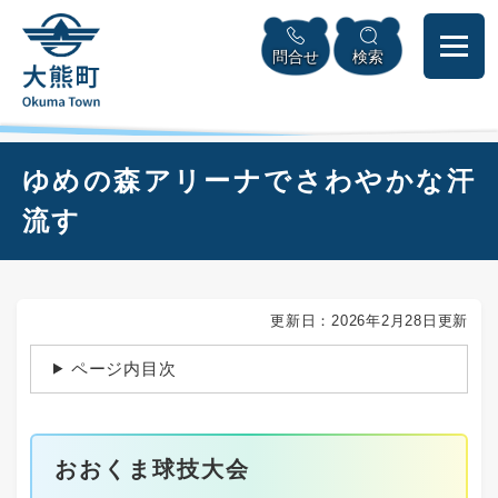
ペ
本
メニューを飛ばして本文へ
ー
文
問合せ
検索
ジ
へ
の
先
頭
で
本
ゆめの森アリーナでさわやかな汗
す
文
。
流す
更新日：2026年2月28日更新
ページ内目次
おおくま球技大会