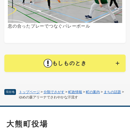
息の合ったプレーでつなぐバレーボール
もしものとき
トップページ
>
分類でさがす
>
町政情報
>
町の案内
>
まちの話題
>
現在地
ゆめの森アリーナでさわやかな汗流す
大熊町役場