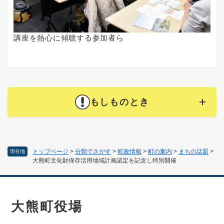
講座を熱心に傾聴する参加者ら
もしものとき
トップページ
>
分類でさがす
>
町政情報
>
町の案内
>
まちの話題
>
現在地
大熊町文化財保存活用地域計画認定を記念し特別開催
大熊町役場