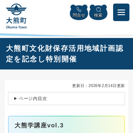
ペ
本
メニューを飛ばして本文へ
ー
文
問合せ
検索
ジ
へ
の
先
頭
で
本
大熊町文化財保存活用地域計画認
す
文
。
定を記念し特別開催
更新日：2026年2月14日更新
ページ内目次
大熊学講座vol.3