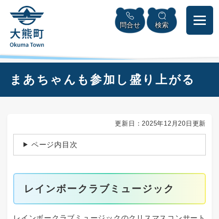
ペ
本
メニューを飛ばして本文へ
ー
文
問合せ
検索
ジ
へ
の
先
頭
で
本
まあちゃんも参加し盛り上がる
す
文
。
更新日：2025年12月20日更新
ページ内目次
レインボークラブミュージック
レインボークラブミュージックのクリスマスコンサート