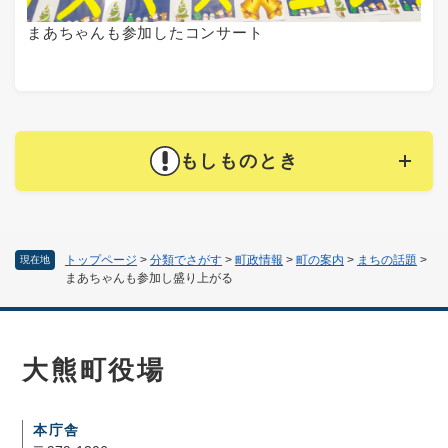
まあちゃんも参加したコンサート
もしものとき
トップページ
>
分類でさがす
>
町政情報
>
町の案内
>
まちの話題
>
現在地
まあちゃんも参加し盛り上がる
大熊町役場
本庁舎