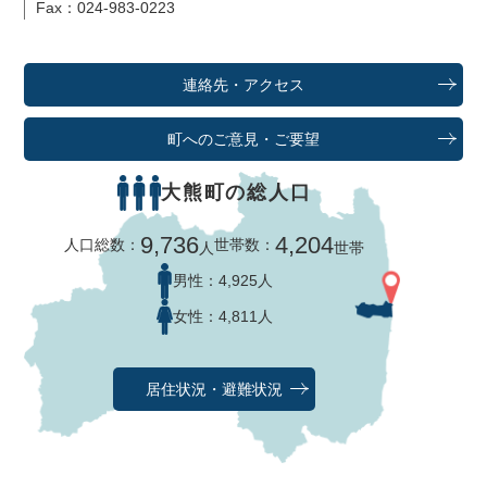
Fax：024-983-0223
連絡先・アクセス
町へのご意見・ご要望
大熊町の総人口
9,736
4,204
人口総数：
世帯数：
人
世帯
男性：
4,925人
女性：
4,811人
居住状況・避難状況