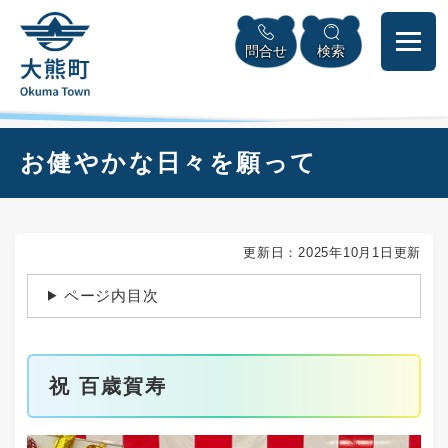
ペ
本
メニューを飛ばして本文へ
ー
文
問合せ
検索
ジ
へ
の
先
頭
で
本
お健やかな日々を願って
す
文
。
更新日：2025年10月1日更新
ページ内目次
祝 百歳賀寿