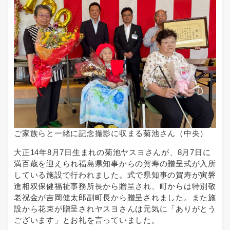
ご家族らと一緒に記念撮影に収まる菊池さん（中央）
大正14年8月7日生まれの菊池ヤスヨさんが、8月7日に
満百歳を迎えられ福島県知事からの賀寿の贈呈式が入所
している施設で行われました。式で県知事の賀寿が寅磐
進相双保健福祉事務所長から贈呈され、町からは特別敬
老祝金が吉岡健太郎副町長から贈呈されました。また施
設から花束が贈呈されヤスヨさんは元気に「ありがとう
ございます」とお礼を言っていました。