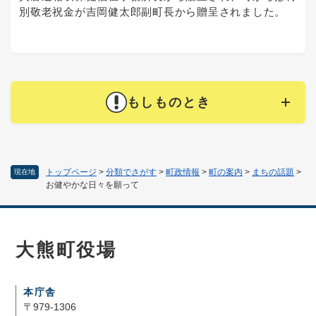
別敬老祝金が吉岡健太郎副町長から贈呈されました。
もしものとき
トップページ
>
分類でさがす
>
町政情報
>
町の案内
>
まちの話題
>
現在地
お健やかな日々を願って
大熊町役場
本庁舎
〒979-1306