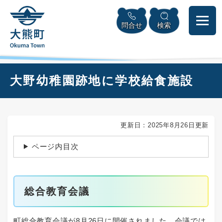
ペ
本
メニューを飛ばして本文へ
ー
文
問合せ
検索
ジ
へ
の
先
頭
で
本
大野幼稚園跡地に学校給食施設
す
文
。
更新日：2025年8月26日更新
ページ内目次
総合教育会議
町総合教育会議が8月26日に開催されました。会議では