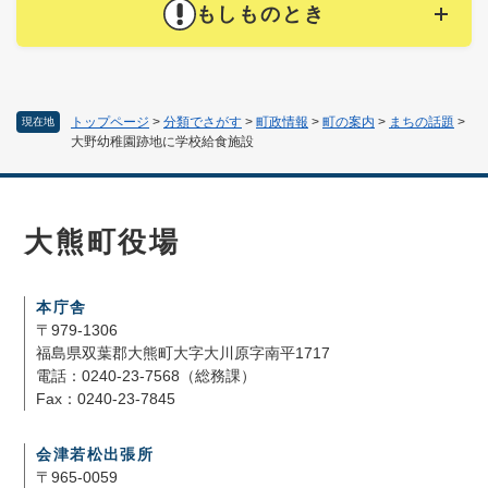
もしものとき
トップページ
>
分類でさがす
>
町政情報
>
町の案内
>
まちの話題
>
現在地
大野幼稚園跡地に学校給食施設
大熊町役場
本庁舎
〒979-1306
福島県双葉郡大熊町大字大川原字南平1717
電話：0240-23-7568（総務課）
Fax：0240-23-7845
会津若松出張所
〒965-0059