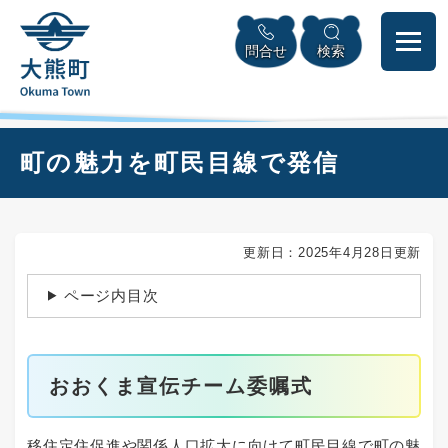
ペ
本
メニューを飛ばして本文へ
ー
文
問合せ
検索
ジ
へ
の
先
頭
で
本
町の魅力を町民目線で発信
す
文
。
更新日：2025年4月28日更新
ページ内目次
おおくま宣伝チーム委嘱式
移住定住促進や関係人口拡大に向けて町民目線で町の魅