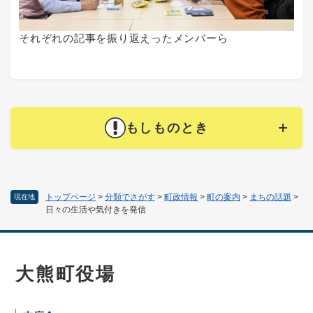
それぞれの記事を振り返えったメンバーら
もしものとき
トップページ
>
分類でさがす
>
町政情報
>
町の案内
>
まちの話題
>
現在地
日々の生活や気付きを発信
大熊町役場