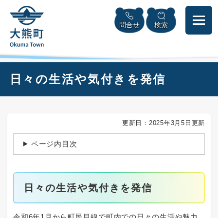
ペ
本
メニューを飛ばして本文へ
ー
文
問合せ
検索
ジ
へ
の
先
頭
で
本
日々の生活や気付きを発信
す
文
。
更新日：2025年3月5日更新
ページ内目次
日々の生活や気付きを発信
令和6年1月から町民目線で町内での日々の生活や魅力