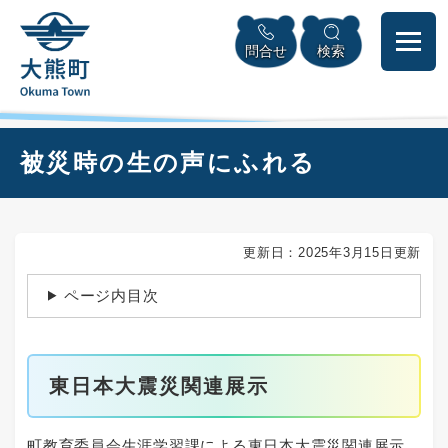
ペ
本
メニューを飛ばして本文へ
ー
文
問合せ
検索
ジ
へ
の
先
頭
で
本
被災時の生の声にふれる
す
文
。
更新日：2025年3月15日更新
ページ内目次
東日本大震災関連展示
町教育委員会生涯学習課による東日本大震災関連展示