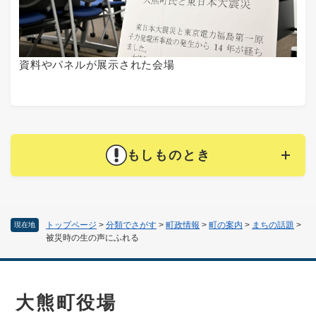
資料やパネルが展示された会場
もしものとき
トップページ
>
分類でさがす
>
町政情報
>
町の案内
>
まちの話題
>
現在地
被災時の生の声にふれる
大熊町役場