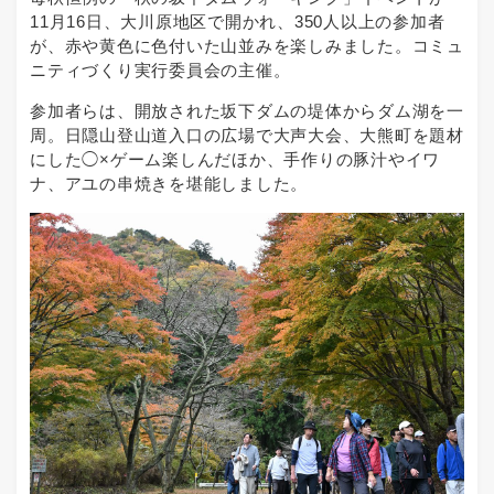
11月16日、大川原地区で開かれ、350人以上の参加者
が、赤や黄色に色付いた山並みを楽しみました。コミュ
ニティづくり実行委員会の主催。
参加者らは、開放された坂下ダムの堤体からダム湖を一
周。日隠山登山道入口の広場で大声大会、大熊町を題材
にした◯×ゲーム楽しんだほか、手作りの豚汁やイワ
ナ、アユの串焼きを堪能しました。