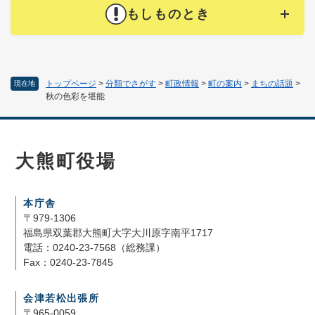
もしものとき
トップページ
>
分類でさがす
>
町政情報
>
町の案内
>
まちの話題
>
現在地
秋の色彩を堪能
大熊町役場
本庁舎
〒979-1306
福島県双葉郡大熊町大字大川原字南平1717
電話：0240-23-7568（総務課）
Fax：0240-23-7845
会津若松出張所
〒965-0059