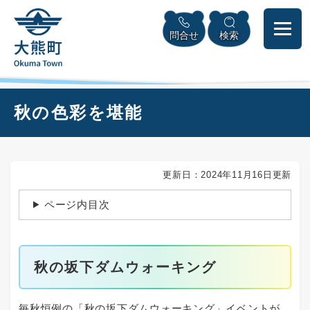
ペ
本
メニューを飛ばして本文へ
ー
文
問合せ
検索
ジ
へ
の
先
頭
で
本
秋の色彩を堪能
す
文
。
更新日：2024年11月16日更新
ページ内目次
秋の坂下ダムウォーキング
毎秋恒例の「秋の坂下ダムウォーキング」イベントが