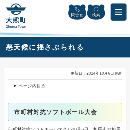
ペ
本
メニューを飛ばして本文へ
ー
文
問合せ
検索
ジ
へ
の
先
頭
で
本
悪天候に揺さぶられる
す
文
。
更新日：2024年10月6日更新
ページ内目次
市町村対抗ソフトボール大会
市町村対抗ソフトボール大会が10月6日、相馬市の相馬