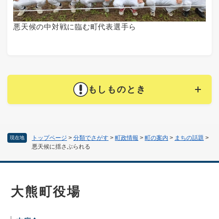
悪天候の中対戦に臨む町代表選手ら
もしものとき
トップページ
>
分類でさがす
>
町政情報
>
町の案内
>
まちの話題
>
現在地
悪天候に揺さぶられる
大熊町役場