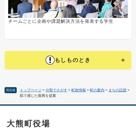
チームごとに企画や課題解決方法を発表する学生
もしものとき
トップページ
>
分類でさがす
>
町政情報
>
町の案内
>
まちの話題
>
現在地
肌で感じた復興を提案
大熊町役場