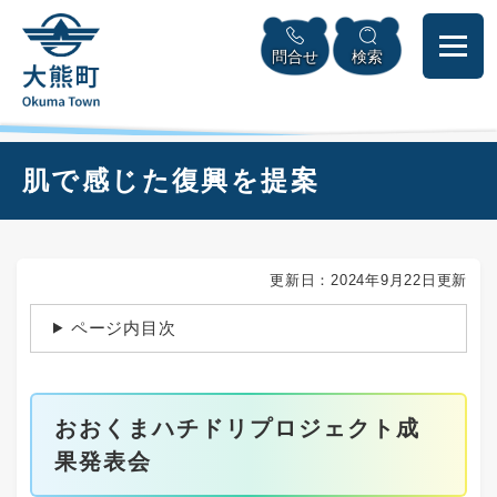
ペ
本
メニューを飛ばして本文へ
ー
文
問合せ
検索
ジ
へ
の
先
頭
で
本
肌で感じた復興を提案
す
文
。
更新日：2024年9月22日更新
ページ内目次
おおくまハチドリプロジェクト成
果発表会