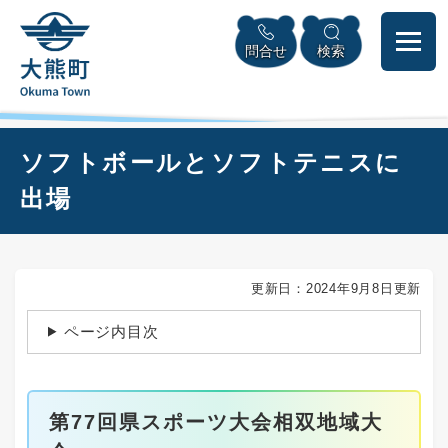
ペ
本
メニューを飛ばして本文へ
ー
文
問合せ
検索
ジ
へ
の
先
頭
で
本
ソフトボールとソフトテニスに
す
文
。
出場
更新日：2024年9月8日更新
ページ内目次
第77回県スポーツ大会相双地域大