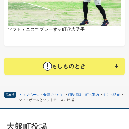
ソフトテニスでプレーする町代表選手
もしものとき
トップページ
>
分類でさがす
>
町政情報
>
町の案内
>
まちの話題
>
現在地
ソフトボールとソフトテニスに出場
大熊町役場