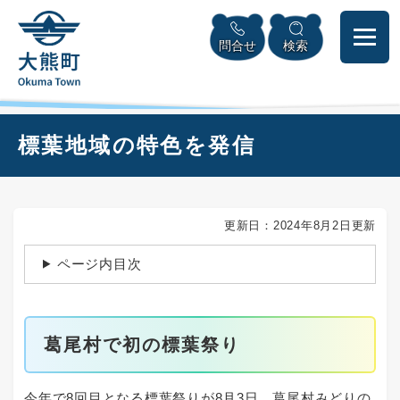
ペ
本
メニューを飛ばして本文へ
ー
文
問合せ
検索
ジ
へ
の
先
頭
で
本
標葉地域の特色を発信
す
文
。
更新日：2024年8月2日更新
ページ内目次
葛尾村で初の標葉祭り
今年で8回目となる標葉祭りが8月3日、葛尾村みどりの