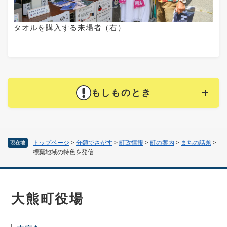
タオルを購入する来場者（右）
もしものとき
トップページ
>
分類でさがす
>
町政情報
>
町の案内
>
まちの話題
>
現在地
標葉地域の特色を発信
大熊町役場