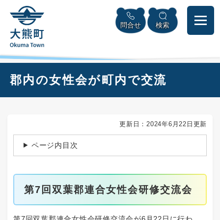
ペ
本
メニューを飛ばして本文へ
ー
文
問合せ
検索
ジ
へ
の
先
頭
で
本
郡内の女性会が町内で交流
す
文
。
更新日：2024年6月22日更新
ページ内目次
第7回双葉郡連合女性会研修交流会
第7回双葉郡連合女性会研修交流会が6月22日に行わ