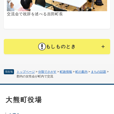
交流会で祝辞を述べる吉田町長
もしものとき
トップページ
>
分類でさがす
>
町政情報
>
町の案内
>
まちの話題
>
現在地
郡内の女性会が町内で交流
大熊町役場