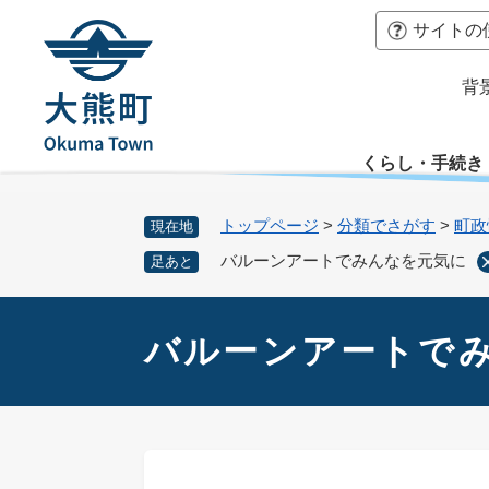
ペ
本
サイトの
ー
文
ジ
へ
背
の
先
頭
くらし・手続き
で
す
。
トップページ
>
分類でさがす
>
町政
現在地
バルーンアートでみんなを元気に
足あと
本
文
バルーンアートで