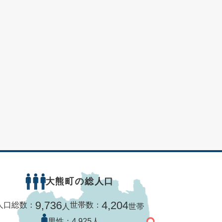
大熊町の総人口
9,736
4,204
人口総数：
世帯数：
人
世帯
男性：
4,925人