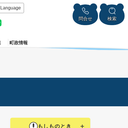
Language
問合せ
検索
連
町政情報
もしものとき