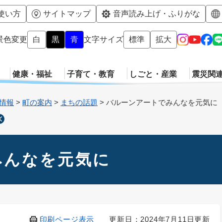
メニューを飛ばして本文へ
使い方
サイトマップ
音声読み上げ・ふりがな
景色変更
白
黒
青
文字サイズ
標準
拡大
健康・福祉
子育て・教育
しごと・産業
震災関
情報
>
町の案内
>
まちの話題
>
バルーンアートでみんなを元気に
みんなを元気に
印刷ページ表示
更新日：2024年7月11日更新