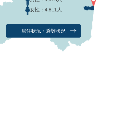
女性：
4,811人
居住状況・避難状況