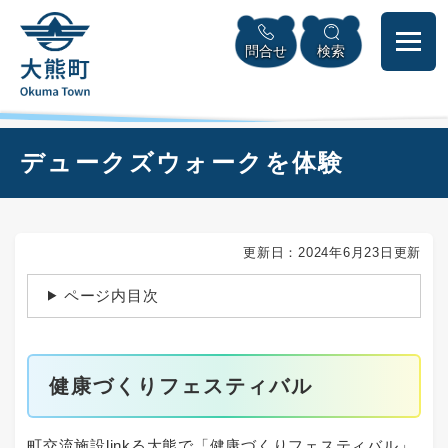
ペ
本
メニューを飛ばして本文へ
ー
文
問合せ
検索
ジ
へ
の
先
頭
で
本
デュークズウォークを体験
す
文
。
更新日：2024年6月23日更新
ページ内目次
健康づくりフェスティバル
町交流施設linkる大熊で「健康づくりフェスティバル」