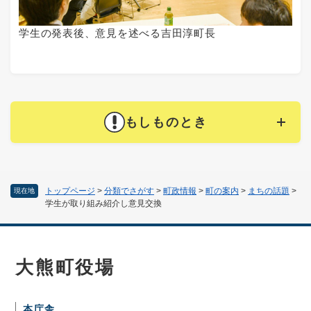
学生の発表後、意見を述べる吉田淳町長
もしものとき
トップページ
>
分類でさがす
>
町政情報
>
町の案内
>
まちの話題
>
現在地
学生が取り組み紹介し意見交換
大熊町役場
本庁舎