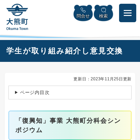
ペ
本
メニューを飛ばして本文へ
ー
文
問合せ
検索
ジ
へ
の
先
頭
で
本
学生が取り組み紹介し意見交換
す
文
。
更新日：2023年11月25日更新
ページ内目次
「復興知」事業 大熊町分科会シン
ポジウム