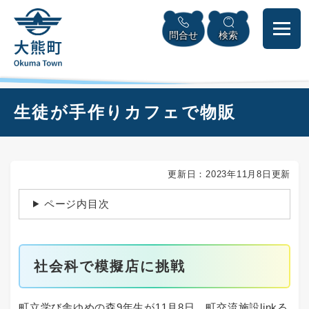
ペ
本
メニューを飛ばして本文へ
ー
文
問合せ
検索
ジ
へ
の
先
頭
で
本
生徒が手作りカフェで物販
す
文
。
更新日：2023年11月8日更新
ページ内目次
社会科で模擬店に挑戦
町立学び舎ゆめの森9年生が11月8日、町交流施設linkる