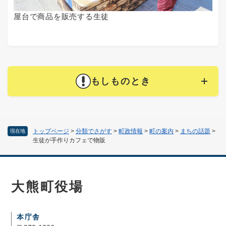
屋台で商品を販売する生徒
もしものとき
トップページ
>
分類でさがす
>
町政情報
>
町の案内
>
まちの話題
>
現在地
生徒が手作りカフェで物販
大熊町役場
本庁舎