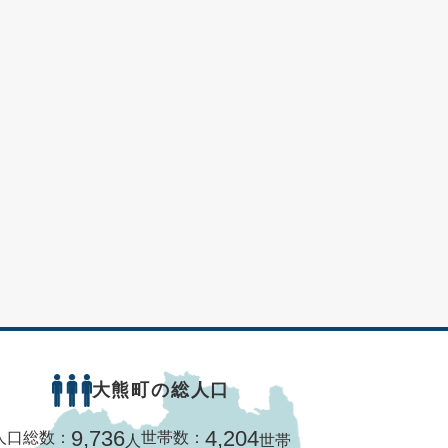
大熊町の総人口
9,736
4,204
人口総数：
世帯数：
人
世帯