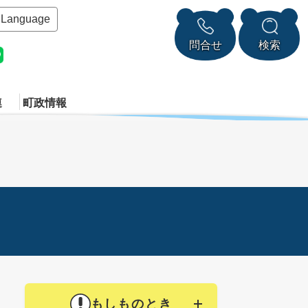
Language
問合せ
検索
連
町政情報
もしものとき