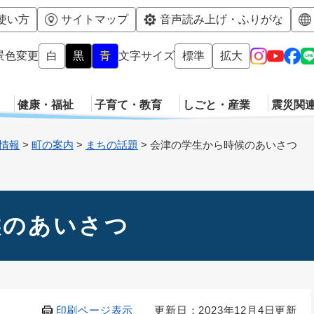
メニューを飛ばして本文へ
使い方
サイトマップ
音声読み上げ・ふりがな
景色変更
白
黒
青
文字サイズ
標準
拡大
健康・福祉
子育て・教育
しごと・産業
震災関
情報
>
町の案内
>
まちの話題
>
会津の学生から時候のあいさつ
候のあいさつ
印刷ページ表示
更新日：2023年12月4日更新