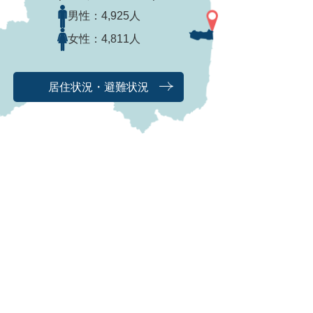
男性：
4,925人
女性：
4,811人
居住状況・避難状況