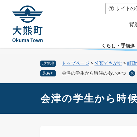
ペ
本
サイトの
ー
文
ジ
へ
背
の
先
頭
くらし・手続き
で
す
。
トップページ
>
分類でさがす
>
町政
現在地
会津の学生から時候のあいさつ
足あと
本
文
会津の学生から時