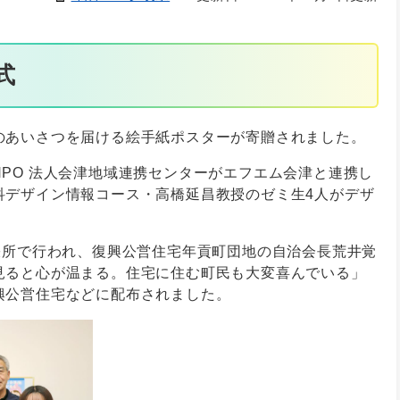
式
のあいさつを届ける絵手紙ポスターが寄贈されました。
PO 法人会津地域連携センターがエフエム会津と連携し
科デザイン情報コース・高橋延昌教授のゼミ生4人がデザ
張所で行われ、復興公営住宅年貢町団地の自治会長荒井覚
見ると心が温まる。住宅に住む町民も大変喜んでいる」
興公営住宅などに配布されました。