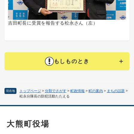
吉田町長に受賞を報告する松永さん（左）
もしものとき
トップページ
>
分類でさがす
>
町政情報
>
町の案内
>
まちの話題
>
現在地
松永分隊長の防犯活動たたえる
大熊町役場