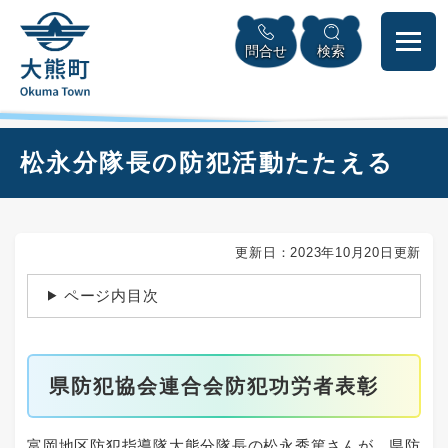
ペ
本
メニューを飛ばして本文へ
ー
文
問合せ
検索
ジ
へ
の
先
頭
で
本
松永分隊長の防犯活動たたえる
す
文
。
更新日：2023年10月20日更新
ページ内目次
県防犯協会連合会防犯功労者表彰
富岡地区防犯指導隊大熊分隊長の松永秀篤さんが、県防