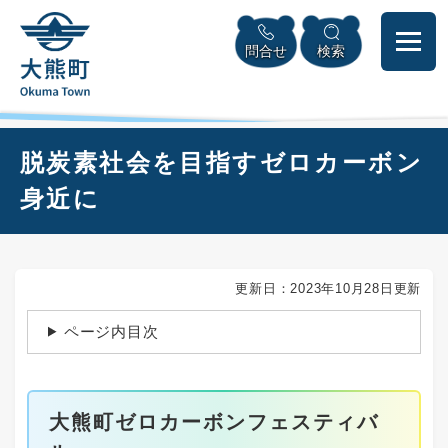
ペ
本
メニューを飛ばして本文へ
ー
文
問合せ
検索
ジ
へ
の
先
頭
で
本
脱炭素社会を目指すゼロカーボン
す
文
。
身近に
更新日：2023年10月28日更新
ページ内目次
大熊町ゼロカーボンフェスティバ