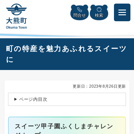
ペ
本
メニューを飛ばして本文へ
ー
文
問合せ
検索
ジ
へ
の
先
頭
で
本
町の特産を魅力あふれるスイーツ
す
文
。
に
更新日：2023年8月26日更新
ページ内目次
スイーツ甲子園ふくしまチャレン