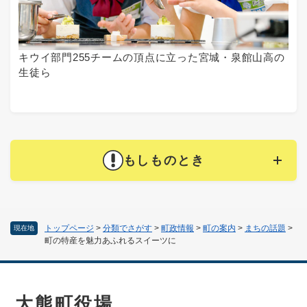
キウイ部門255チームの頂点に立った宮城・泉館山高の
生徒ら
もしものとき
トップページ
>
分類でさがす
>
町政情報
>
町の案内
>
まちの話題
>
現在地
町の特産を魅力あふれるスイーツに
大熊町役場