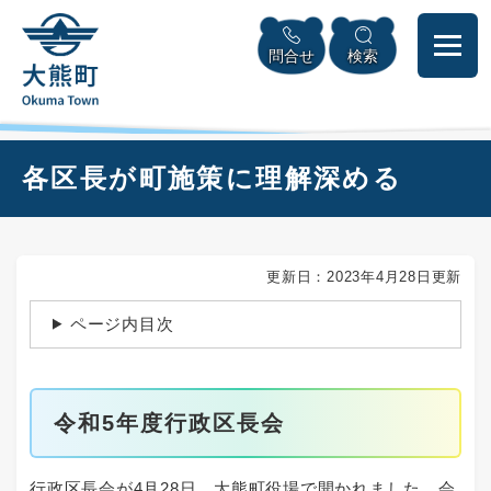
ペ
本
メニューを飛ばして本文へ
ー
文
問合せ
検索
ジ
へ
の
先
頭
で
本
各区長が町施策に理解深める
す
文
。
更新日：2023年4月28日更新
ページ内目次
令和5年度行政区長会
行政区長会が4月28日、大熊町役場で開かれました。会