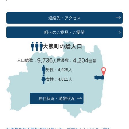
連絡先・アクセス
町へのご意見・ご要望
大熊町の総人口
9,736
4,204
人口総数：
世帯数：
人
世帯
男性：
4,925人
女性：
4,811人
居住状況・避難状況