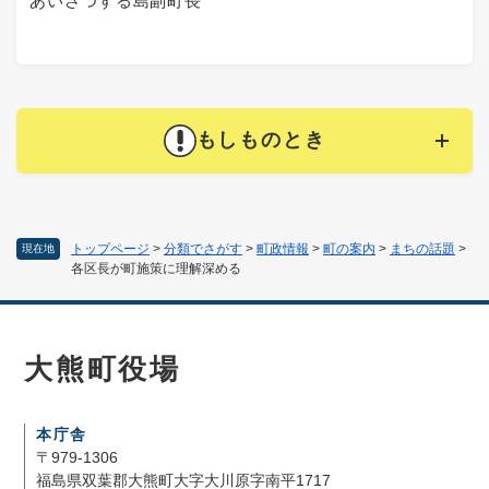
あいさつする島副町長
もしものとき
トップページ
>
分類でさがす
>
町政情報
>
町の案内
>
まちの話題
>
現在地
各区長が町施策に理解深める
大熊町役場
本庁舎
〒979-1306
福島県双葉郡大熊町大字大川原字南平1717