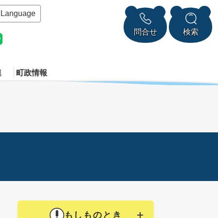
Language
問合せ
検索
連
町政情報
もしものとき