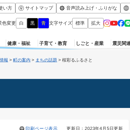
メニューを飛ばして本文へ
使い方
サイトマップ
音声読み上げ・ふりがな
景色変更
白
黒
青
文字サイズ
標準
拡大
健康・福祉
子育て・教育
しごと・産業
震災関
情報
>
町の案内
>
まちの話題
>
桜彩るふるさと
印刷ページ表示
更新日：2023年4月5日更新