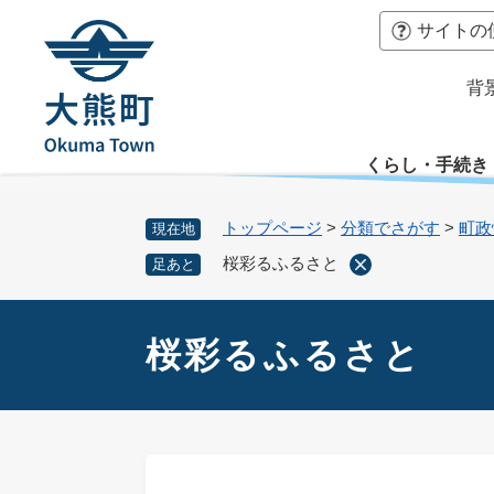
ペ
本
サイトの
ー
文
ジ
へ
背
の
先
頭
くらし・手続き
で
す
。
トップページ
>
分類でさがす
>
町政
現在地
桜彩るふるさと
足あと
本
文
桜彩るふるさと