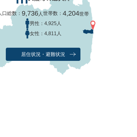
9,736
4,204
人口総数：
世帯数：
人
世帯
男性：
4,925人
女性：
4,811人
居住状況・避難状況