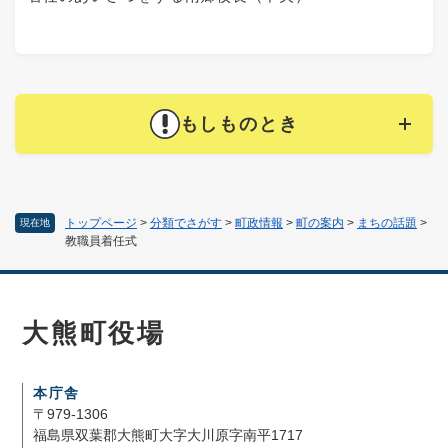
もしものとき
トップページ
>
分類でさがす
>
町政情報
>
町の案内
>
まちの話題
>
現在地
教職員着任式
大熊町役場
本庁舎
〒979-1306
福島県双葉郡大熊町大字大川原字南平1717