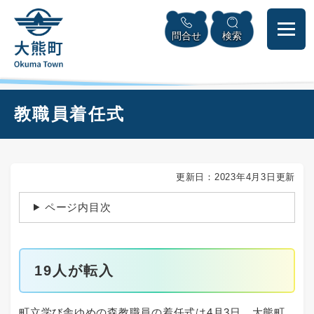
ペ
本
メニューを飛ばして本文へ
ー
文
問合せ
検索
ジ
へ
の
先
頭
で
本
教職員着任式
す
文
。
更新日：2023年4月3日更新
ページ内目次
19人が転入
町立学び舎ゆめの森教職員の着任式は4月3日、大熊町