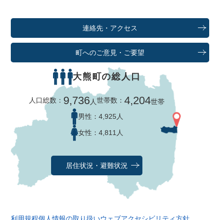
連絡先・アクセス
町へのご意見・ご要望
大熊町の総人口
9,736
4,204
人口総数：
世帯数：
人
世帯
男性：
4,925人
女性：
4,811人
居住状況・避難状況
利用規程
個人情報の取り扱い
ウェブアクセシビリティ方針