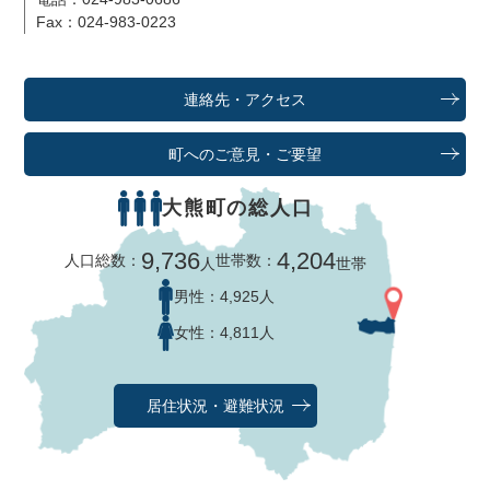
Fax：024-983-0223
連絡先・アクセス
町へのご意見・ご要望
大熊町の総人口
9,736
4,204
人口総数：
世帯数：
人
世帯
男性：
4,925人
女性：
4,811人
居住状況・避難状況