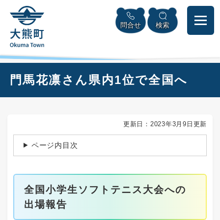
ペ
本
メニューを飛ばして本文へ
ー
文
問合せ
検索
ジ
へ
の
先
頭
で
本
門馬花凛さん県内1位で全国へ
す
文
。
更新日：2023年3月9日更新
ページ内目次
全国小学生ソフトテニス大会への
出場報告