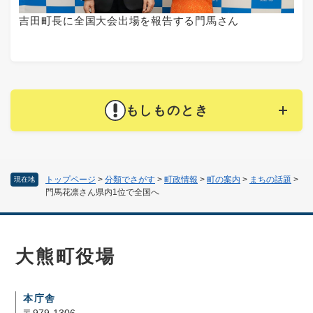
吉田町長に全国大会出場を報告する門馬さん
もしものとき
トップページ
>
分類でさがす
>
町政情報
>
町の案内
>
まちの話題
>
現在地
門馬花凛さん県内1位で全国へ
大熊町役場
本庁舎