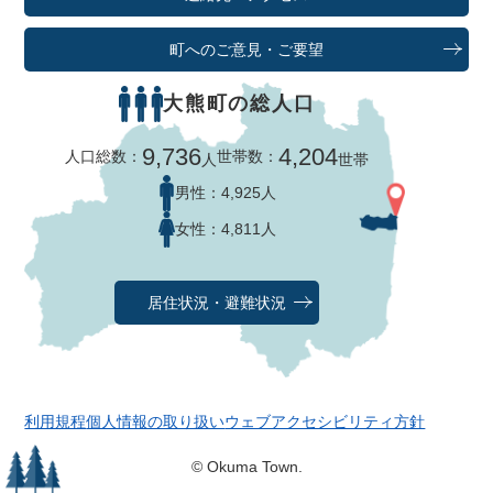
町へのご意見・ご要望
大熊町の総人口
9,736
4,204
人口総数：
世帯数：
人
世帯
男性：
4,925人
女性：
4,811人
居住状況・避難状況
利用規程
個人情報の取り扱い
ウェブアクセシビリティ方針
© Okuma Town.