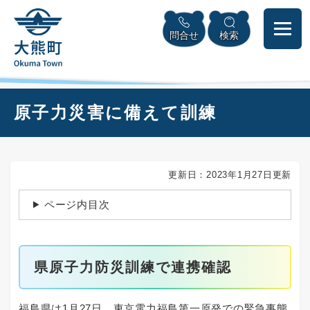
ペ
本
メニューを飛ばして本文へ
ー
文
問合せ
検索
ジ
へ
の
先
頭
で
本
原子力災害に備えて訓練
す
文
。
更新日：2023年1月27日更新
ページ内目次
県原子力防災訓練で連携確認
福島県は1月27日、東京電力福島第一原発での緊急事態