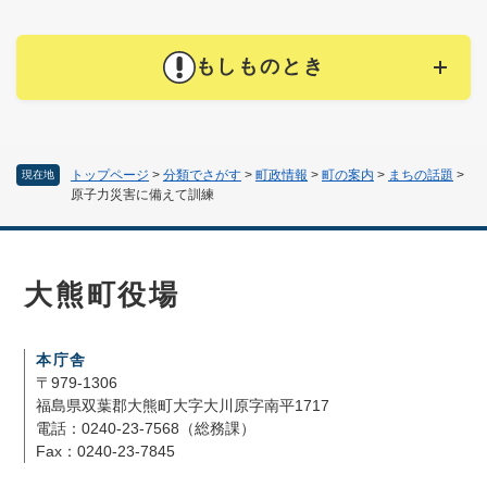
もしものとき
トップページ
>
分類でさがす
>
町政情報
>
町の案内
>
まちの話題
>
現在地
原子力災害に備えて訓練
大熊町役場
本庁舎
〒979-1306
福島県双葉郡大熊町大字大川原字南平1717
電話：0240-23-7568（総務課）
Fax：0240-23-7845