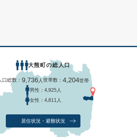
大熊町の総人口
9,736
4,204
人口総数：
世帯数：
人
世帯
男性：
4,925人
女性：
4,811人
居住状況・避難状況