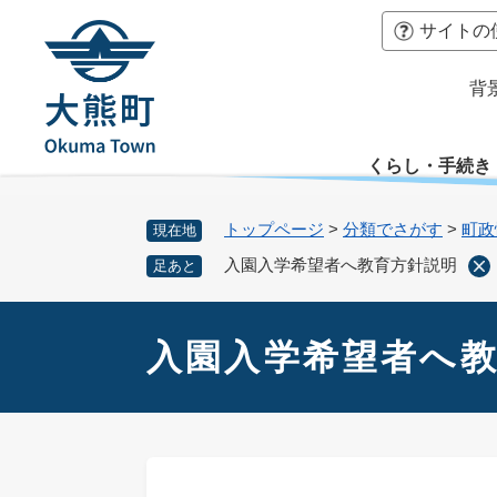
ペ
本
サイトの
ー
文
ジ
へ
背
の
先
頭
くらし・手続き
で
す
。
トップページ
>
分類でさがす
>
町政
現在地
入園入学希望者へ教育方針説明
足あと
本
文
入園入学希望者へ