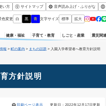
メニューを飛ばして本文へ
使い方
サイトマップ
音声読み上げ・ふりがな
景色変更
白
黒
青
文字サイズ
標準
拡大
健康・福祉
子育て・教育
しごと・産業
震災関
情報
>
町の案内
>
まちの話題
>
入園入学希望者へ教育方針説明
教育方針説明
印刷ページ表示
更新日：2022年12月17日更新