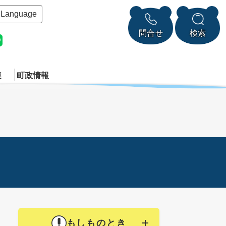
Language
問合せ
検索
連
町政情報
もしものとき