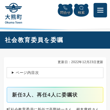
ペ
本
メニューを飛ばして本文へ
ー
文
問合せ
検索
ジ
へ
の
先
頭
で
本
社会教育委員を委嘱
す
文
。
更新日：2022年12月23日更新
ページ内目次
新任3人、再任4人に委嘱状
町社会教育委員に新任で高野純一さん、根本豊稔さん、