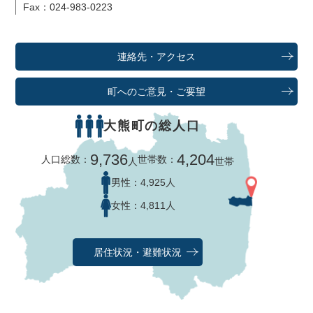
Fax：024-983-0223
連絡先・アクセス
町へのご意見・ご要望
大熊町の総人口
9,736
4,204
人口総数：
世帯数：
人
世帯
男性：
4,925人
女性：
4,811人
居住状況・避難状況