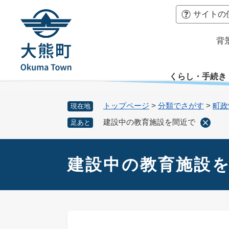
ペ
本
サイトの
ー
文
ジ
へ
背
の
先
頭
くらし・手続き
で
す
。
トップページ
>
分類でさがす
>
町政
現在地
建設中の教育施設を間近で
足あと
本
文
建設中の教育施設