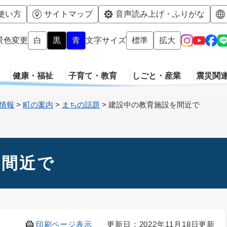
メニューを飛ばして本文へ
使い方
サイトマップ
音声読み上げ・ふりがな
景色変更
白
黒
青
文字サイズ
標準
拡大
健康・福祉
子育て・教育
しごと・産業
震災関
情報
>
町の案内
>
まちの話題
>
建設中の教育施設を間近で
を間近で
印刷ページ表示
更新日：2022年11月18日更新