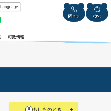
Language
問合せ
検索
連
町政情報
もしものとき