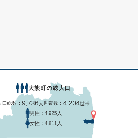
大熊町の総人口
9,736
4,204
人口総数：
世帯数：
人
世帯
男性：
4,925人
女性：
4,811人