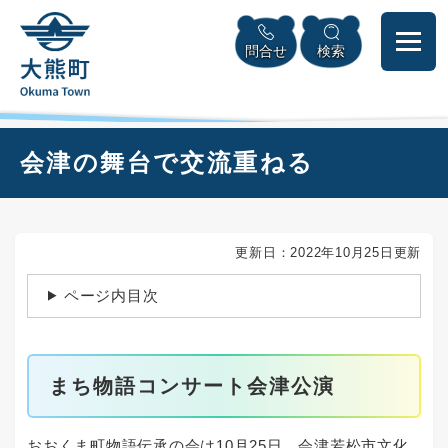
ペ
本
メニューを飛ばして本文へ
ー
文
問合せ
検索
ジ
へ
の
先
頭
で
本
会津の舞台で交流重ねる
す
文
。
更新日：2022年10月25日更新
ページ内目次
まち物語コンサート会津公演
おおくま町物語伝承の会は10月25日、会津若松市文化