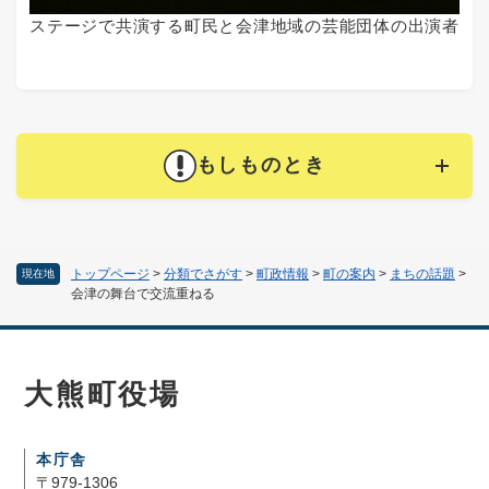
ステージで共演する町民と会津地域の芸能団体の出演者
もしものとき
トップページ
>
分類でさがす
>
町政情報
>
町の案内
>
まちの話題
>
現在地
会津の舞台で交流重ねる
大熊町役場
本庁舎
〒979-1306