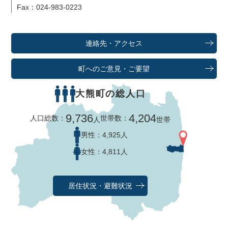
Fax：024-983-0223
連絡先・アクセス
町へのご意見・ご要望
大熊町の総人口
9,736
4,204
人口総数：
世帯数：
人
世帯
男性：
4,925人
女性：
4,811人
居住状況・避難状況