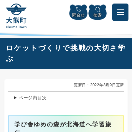
ペ
本
メニューを飛ばして本文へ
ー
文
問合せ
検索
ジ
へ
の
先
頭
で
本
ロケットづくりで挑戦の大切さ学
す
文
。
ぶ
更新日：2022年8月9日更新
ページ内目次
学び舎ゆめの森が北海道へ学習旅