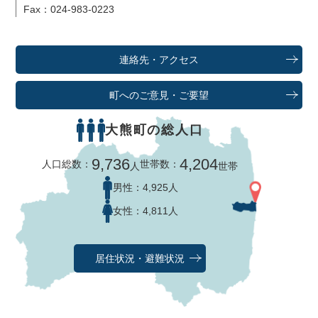
Fax：024-983-0223
連絡先・アクセス
町へのご意見・ご要望
大熊町の総人口
9,736
4,204
人口総数：
世帯数：
人
世帯
男性：
4,925人
女性：
4,811人
居住状況・避難状況