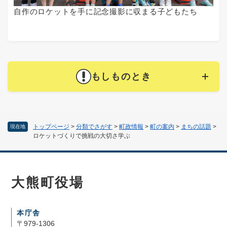
自作のロケットを手に記念撮影に収まる子どもたち
もしものとき
トップページ
>
分類でさがす
>
町政情報
>
町の案内
>
まちの話題
>
現在地
ロケットづくりで挑戦の大切さ学ぶ
大熊町役場
本庁舎
〒979-1306