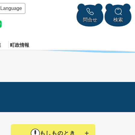
Language
問合せ
検索
連
町政情報
もしものとき