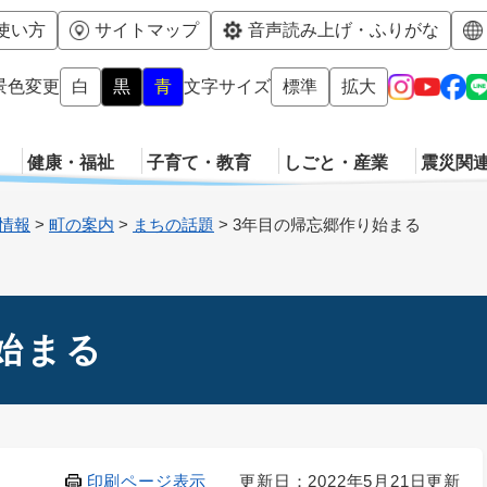
メニューを飛ばして本文へ
使い方
サイトマップ
音声読み上げ・ふりがな
景色変更
白
黒
青
文字サイズ
標準
拡大
健康・福祉
子育て・教育
しごと・産業
震災関
情報
>
町の案内
>
まちの話題
>
3年目の帰忘郷作り始まる
始まる
印刷ページ表示
更新日：2022年5月21日更新