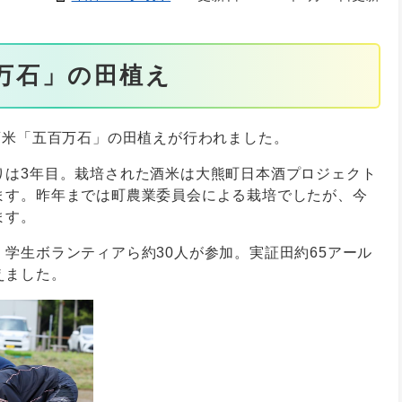
万石」の田植え
酒米「五百万石」の田植えが行われました。
りは3年目。栽培された酒米は大熊町日本酒プロジェクト
ます。昨年までは町農業委員会による栽培でしたが、今
ます。
学生ボランティアら約30人が参加。実証田約65アール
えました。