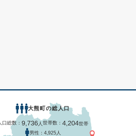
大熊町の総人口
9,736
4,204
人口総数：
世帯数：
人
世帯
男性：
4,925人