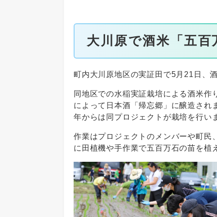
大川原で酒米「五百
町内大川原地区の実証田で5月21日、
同地区での水稲実証栽培による酒米作
によって日本酒「帰忘郷」に醸造され
年からは同プロジェクトが栽培を行い
作業はプロジェクトのメンバーや町民、
に田植機や手作業で五百万石の苗を植