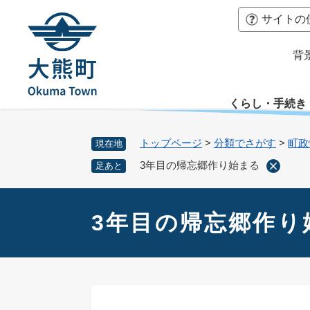
ペ
本
サイトの
ー
文
ジ
へ
背
の
先
頭
くらし・手続き
で
す
。
トップページ
>
分類でさがす
>
町政
現在地
3年目の帰忘郷作り始まる
足あと
本
文
3年目の帰忘郷作り