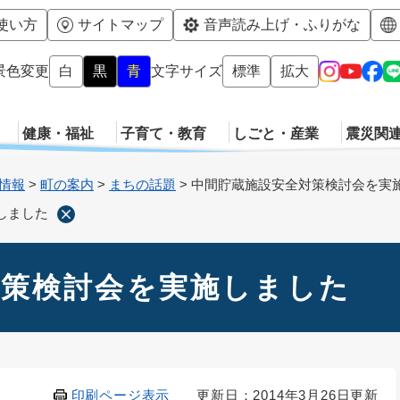
メニューを飛ばして本文へ
使い方
サイトマップ
音声読み上げ・ふりがな
景色変更
白
黒
青
文字サイズ
標準
拡大
健康・福祉
子育て・教育
しごと・産業
震災関
情報
>
町の案内
>
まちの話題
>
中間貯蔵施設安全対策検討会を実
しました
対策検討会を実施しました
印刷ページ表示
更新日：2014年3月26日更新