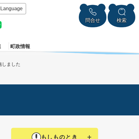
Language
問合せ
検索
連
町政情報
施しました
もしものとき