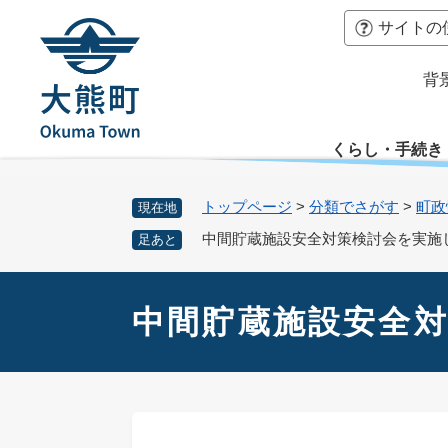
ペ
本
サイトの
ー
文
ジ
へ
背
の
先
頭
くらし・手続き
で
す
。
トップページ
>
分類でさがす
>
町政
現在地
中間貯蔵施設安全対策検討会を実施
足あと
本
文
中間貯蔵施設安全