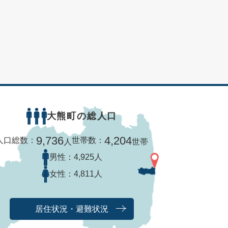
大熊町の総人口
9,736
4,204
人口総数：
世帯数：
人
世帯
男性：
4,925人
女性：
4,811人
居住状況・避難状況