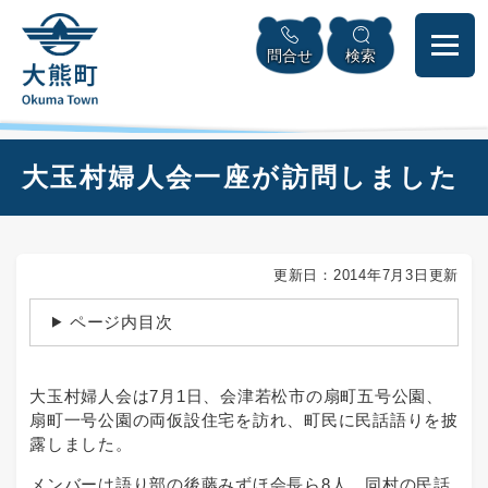
ペ
本
メニューを飛ばして本文へ
ー
文
問合せ
検索
ジ
へ
の
先
頭
で
本
大玉村婦人会一座が訪問しました
す
文
。
更新日：2014年7月3日更新
ページ内目次
大玉村婦人会は7月1日、会津若松市の扇町五号公園、
扇町一号公園の両仮設住宅を訪れ、町民に民話語りを披
露しました。
メンバーは語り部の後藤みずほ会長ら8人。同村の民話