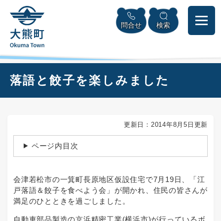
ペ
本
メニューを飛ばして本文へ
ー
文
問合せ
検索
ジ
へ
の
先
頭
で
本
落語と餃子を楽しみました
す
文
。
更新日：2014年8月5日更新
ページ内目次
会津若松市の一箕町長原地区仮設住宅で7月19日、「江
戸落語＆餃子を食べよう会」が開かれ、住民の皆さんが
満足のひとときを過ごしました。
自動車部品製造の京浜精密工業(横浜市)が行っているボ