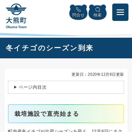
ペ
本
メニューを飛ばして本文へ
ー
文
問合せ
検索
ジ
へ
の
先
頭
で
本
冬イチゴのシーズン到来
す
文
。
更新日：2020年12月8日更新
ページ内目次
栽培施設で直売始まる
町内産冬イチゴが出荷シーズンを迎え、12月8日にネク