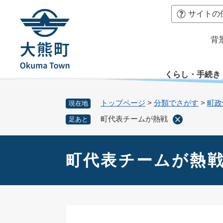
ペ
本
サイトの
ー
文
ジ
へ
背
の
先
頭
くらし・手続き
で
す
。
トップページ
>
分類でさがす
>
町政
現在地
町代表チームが熱戦
足あと
本
文
町代表チームが熱