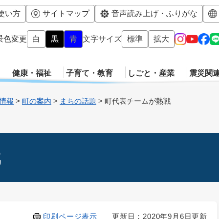
メニューを飛ばして本文へ
使い方
サイトマップ
音声読み上げ・ふりがな
景色変更
白
黒
青
文字サイズ
標準
拡大
健康・福祉
子育て・教育
しごと・産業
震災関
情報
>
町の案内
>
まちの話題
>
町代表チームが熱戦
戦
印刷ページ表示
更新日：2020年9月6日更新