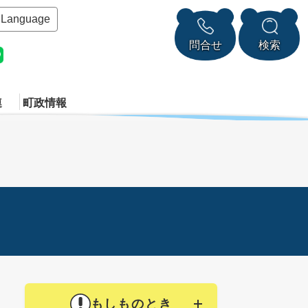
Language
問合せ
検索
連
町政情報
もしものとき