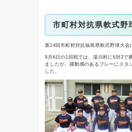
市町村対抗県軟式野
第14回市町村対抗福島県軟式野球大会
9月6日の1回戦では、湯川村に6対2で
ましたが、躍動感のあるプレーにスタ
した。