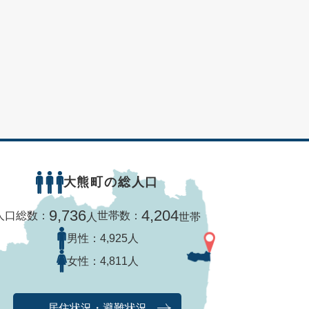
大熊町の総人口
9,736
4,204
人口総数：
世帯数：
人
世帯
男性：
4,925人
女性：
4,811人
居住状況・避難状況