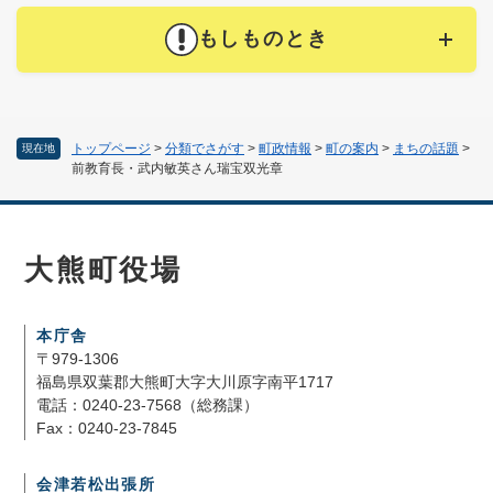
もしものとき
トップページ
>
分類でさがす
>
町政情報
>
町の案内
>
まちの話題
>
現在地
前教育長・武内敏英さん瑞宝双光章
大熊町役場
本庁舎
〒979-1306
福島県双葉郡大熊町大字大川原字南平1717
電話：0240-23-7568（総務課）
Fax：0240-23-7845
会津若松出張所