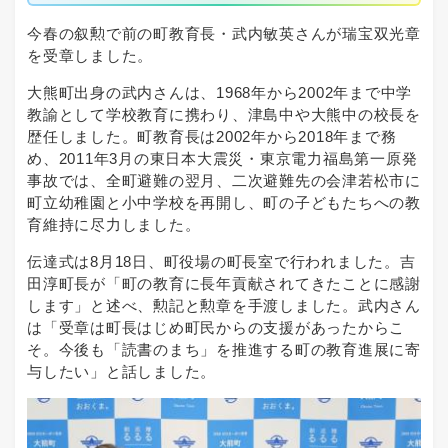
今春の叙勲で前の町教育長・武内敏英さんが瑞宝双光章
を受章しました。
大熊町出身の武内さんは、1968年から2002年まで中学
教諭として学校教育に携わり、津島中や大熊中の校長を
歴任しました。町教育長は2002年から2018年まで務
め、2011年3月の東日本大震災・東京電力福島第一原発
事故では、全町避難の翌月、二次避難先の会津若松市に
町立幼稚園と小中学校を再開し、町の子どもたちへの教
育維持に尽力しました。
伝達式は8月18日、町役場の町長室で行われました。吉
田淳町長が「町の教育に長年貢献されてきたことに感謝
します」と述べ、勲記と勲章を手渡しました。武内さん
は「受章は町長はじめ町民からの支援があったからこ
そ。今後も「読書のまち」を推進する町の教育進展に寄
与したい」と話しました。