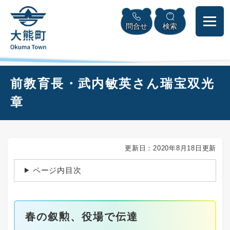
ペ
本
メニューを飛ばして本文へ
ー
文
問合せ
検索
ジ
へ
の
先
頭
で
本
前教育長・武内敏英さん瑞宝双光
す
文
。
章
更新日：2020年8月18日更新
ページ内目次
春の叙勲、役場で伝達