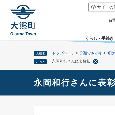
ペ
本
サイトの
ー
文
ジ
へ
背
の
先
頭
くらし・手続き
で
す
。
トップページ
>
分類でさがす
>
町政
現在地
永岡和行さんに表彰状
足あと
本
文
永岡和行さんに表