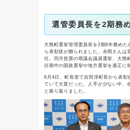
選管委員長を2期務
大熊町選挙管理委員長を2期8年務め
ら表彰状が贈られました。永岡さんは震
任。同月投票の県議会議員選挙、大熊
任期中の国政選挙や地方選挙を適正に執
6月4日、町長室で吉田淳町長から表
ていて大変だった。人手が少ない中、
と振り返りました。