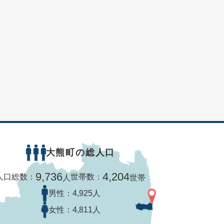
大熊町の総人口
9,736
4,204
人口総数：
世帯数：
人
世帯
男性：
4,925人
女性：
4,811人