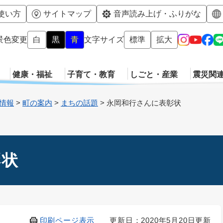
メニューを飛ばして本文へ
使い方
サイトマップ
音声読み上げ・ふりがな
景色変更
白
黒
青
文字サイズ
標準
拡大
健康・福祉
子育て・教育
しごと・産業
震災関
情報
>
町の案内
>
まちの話題
>
永岡和行さんに表彰状
彰状
印刷ページ表示
更新日：2020年5月20日更新