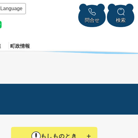
Language
問合せ
検索
連
町政情報
もしものとき