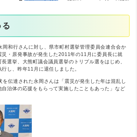
める
た永岡和行さんに対し、県市町村選挙管理委員会連合会か
災・原発事故が発生した2011年の11月に委員長に就
町長選挙、大熊町議会議員選挙のトリプル選をはじめ、
行し、昨年11月に退任しました。
彰状を伝達された永岡さんは「震災が発生した年は混乱し
他自治体の応援をもらって実施したこともあった」など