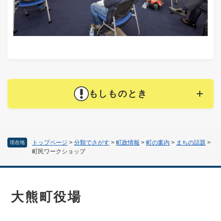
もしものとき
トップページ
>
分類でさがす
>
町政情報
>
町の案内
>
まちの話題
>
現在地
町民ワークショップ
大熊町役場