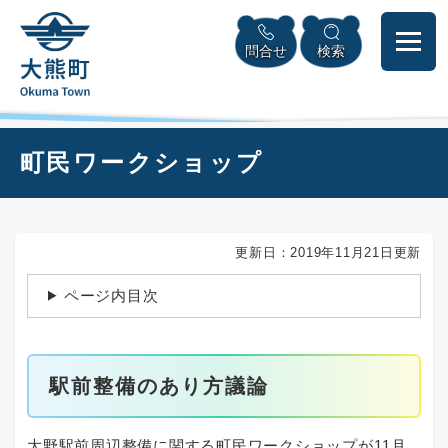
ペ
本
メニューを飛ばして本文へ
ー
文
問合せ
検索
ジ
へ
の
先
頭
で
本
町民ワークショップ
す
文
。
更新日：2019年11月21日更新
ページ内目次
駅前整備のあり方議論
大野駅前周辺整備に関する町民ワークショップが11月