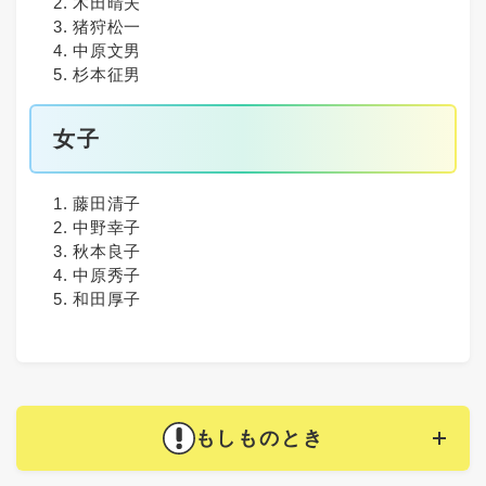
木田晴夫
猪狩松一
中原文男
杉本征男
女子
藤田清子
中野幸子
秋本良子
中原秀子
和田厚子
もしものとき