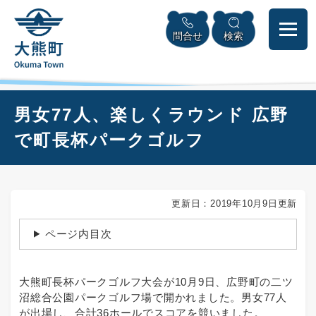
ペ
本
メニューを飛ばして本文へ
ー
文
問合せ
検索
ジ
へ
の
先
頭
で
本
男女77人、楽しくラウンド 広野
す
文
。
で町長杯パークゴルフ
更新日：2019年10月9日更新
ページ内目次
大熊町長杯パークゴルフ大会が10月9日、広野町の二ツ
沼総合公園パークゴルフ場で開かれました。男女77人
が出場し、合計36ホールでスコアを競いました。