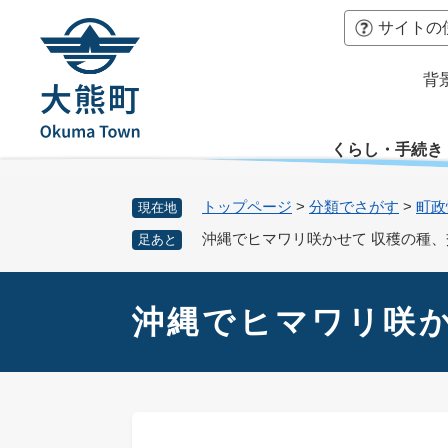
ペ
本
サイトの
ー
文
ジ
へ
背
の
先
頭
くらし・手続き
で
す
。
トップページ
>
分類でさがす
>
町政
現在地
沖縄でヒマワリ咲かせて 収穫の種
足あと
本
文
沖縄でヒマワリ咲か