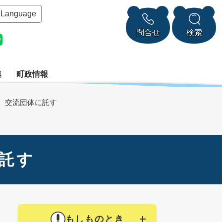
Language
問合せ
検索
連
町政情報
、交流団体に託す
託す
もしものとき