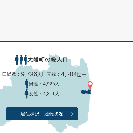
大熊町の総人口
9,736
4,204
人口総数：
世帯数：
人
世帯
男性：
4,925人
女性：
4,811人
居住状況・避難状況