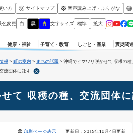
メニューを飛ばして本文へ
使い方
サイトマップ
音声読み上げ・ふりがな
景色変更
白
黒
青
文字サイズ
標準
拡大
健康・福祉
子育て・教育
しごと・産業
震災関
情報
>
町の案内
>
まちの話題
>
沖縄でヒマワリ咲かせて 収穫の種
、交流団体に託す
せて 収穫の種、交流団体に
印刷ページ表示
更新日：2019年10月4日更新